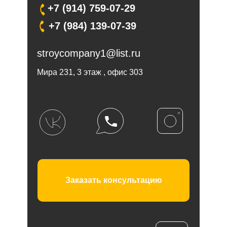
Дома из газоблока
Другие услуги
+7 (914) 759-07-29
Модульные дома
Отзывы
+7 (984) 139-07-39
Ремонтные работы
О компании
Политика обработки персональных данных
stroycompany1@list.ru
Согласие на обработку персональных данных
Мира 231, 3 этаж , офис 303
ООО «Строительная компания №1»
ИНН 6501230535
693023, Сахалинская область,
г Южно-Сахалинск,
Комсомольская ул, д. 271 к. 2, кв. 26
Все права защищены © 2025
Заказать консультацию